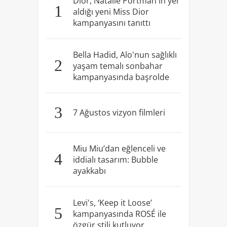
Dior, Natalie Portman'ın yer
1
aldığı yeni Miss Dior
kampanyasını tanıttı
Bella Hadid, Alo'nun sağlıklı
2
yaşam temalı sonbahar
kampanyasında başrolde
3
7 Ağustos vizyon filmleri
Miu Miu’dan eğlenceli ve
4
iddialı tasarım: Bubble
ayakkabı
Levi's, ‘Keep it Loose’
5
kampanyasında ROSÉ ile
özgür stili kutluyor