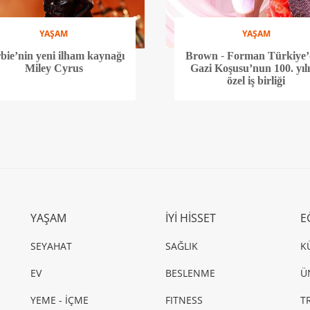
YAŞAM
YAŞAM
bie’nin yeni ilham kaynağı
Brown - Forman Türkiye
Miley Cyrus
Gazi Koşusu’nun 100. yıl
özel iş birliği
YAŞAM
İYİ HİSSET
E
SEYAHAT
SAĞLIK
K
EV
BESLENME
Ü
YEME - İÇME
FITNESS
T