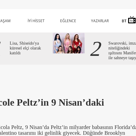
YAŞAM
İYİ HİSSET
EĞLENCE
YAZARLAR
1
2
Lisa, Shiseido'ya
Swarovski, imz
küresel elçi olarak
niteliğindeki
katıldı
ışıltısını Manife
ile sahneye taşı
ole Peltz’in 9 Nisan’daki
la Peltz, 9 Nisan’da Peltz’in milyarder babasının Florida’d
lentino tasarımı iki gelinlik giyecek. Düğünde Brooklyn