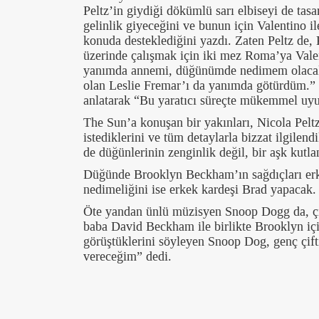
Peltz’in giydiği dökümlü sarı elbiseyi de tas
gelinlik giyeceğini ve bunun için Valentino i
konuda desteklediğini yazdı. Zaten Peltz de,
üzerinde çalışmak için iki mez Roma’ya Valen
yanımda annemi, düğünümde nedimem olacak e
olan Leslie Fremar’ı da yanımda götürdüm.” G
anlatarak “Bu yaratıcı süreçte mükemmel uyu
The Sun’a konuşan bir yakınları, Nicola Pe
istediklerini ve tüm detaylarla bizzat ilgilend
de düğünlerinin zenginlik değil, bir aşk kutla
Düğünde Brooklyn Beckham’ın sağdıçları erk
nedimeliğini ise erkek kardeşi Brad yapacak.
Öte yandan ünlü müzisyen Snoop Dogg da, çif
baba David Beckham ile birlikte Brooklyn iç
görüştüklerini söyleyen Snoop Dog, genç çift
vereceğim” dedi.