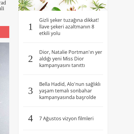
rad
li
Gizli şeker tuzağına dikkat!
1
İlave şekeri azaltmanın 8
etkili yolu
Dior, Natalie Portman'ın yer
2
aldığı yeni Miss Dior
kampanyasını tanıttı
Bella Hadid, Alo'nun sağlıklı
3
yaşam temalı sonbahar
kampanyasında başrolde
4
7 Ağustos vizyon filmleri