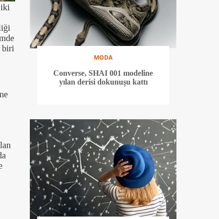
iki
iği
imde
biri
MODA
Converse, SHAI 001 modeline
yılan derisi dokunuşu kattı
ine
lan
da
e