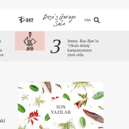
ARA
3
a
Jennie, Ray-Ban’in
‘Okula dönüş’
st
kampanyasının
yor
yüzü oldu
SON
YAZILAR
aki