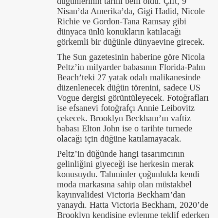
düğünlerinin tarihi belli oldu. Çift, 9
Nisan’da Amerika’da, Gigi Hadid, Nicole
Richie ve Gordon-Tana Ramsay gibi
dünyaca ünlü konukların katılacağı
görkemli bir düğünle dünyaevine girecek.
The Sun gazetesinin haberine göre Nicola
Peltz’in milyarder babasının Florida-Palm
Beach’teki 27 yatak odalı malikanesinde
düzenlenecek düğün törenini, sadece US
Vogue dergisi görüntüleyecek. Fotoğrafları
ise efsanevi fotoğrafçı Annie Leibovitz
çekecek. Brooklyn Beckham’ın vaftiz
babası Elton John ise o tarihte turnede
olacağı için düğüne katılamayacak.
Peltz’in düğünde hangi tasarımcının
gelinliğini giyeceği ise herkesin merak
konusuydu. Tahminler çoğunlukla kendi
moda markasına sahip olan müstakbel
kayınvalidesi Victoria Beckham’dan
yanaydı. Hatta Victoria Beckham, 2020’de
Brooklyn kendisine evlenme teklif ederken