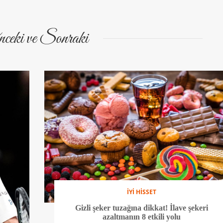
ceki ve Sonraki
İYİ HİSSET
Gizli şeker tuzağına dikkat! İlave şekeri
azaltmanın 8 etkili yolu