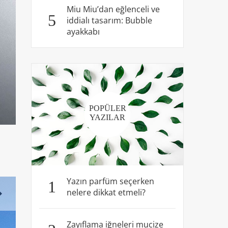
Miu Miu’dan eğlenceli ve
5
iddialı tasarım: Bubble
ayakkabı
POPÜLER
YAZILAR
Yazın parfüm seçerken
1
nelere dikkat etmeli?
Zayıflama iğneleri mucize