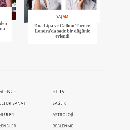
YAŞAM
’den
Dua Lipa ve Callum Turner,
ına
Londra'da sade bir düğünle
evlendi
ĞLENCE
BT TV
ÜLTÜR SANAT
SAĞLIK
NLÜLER
ASTROLOJİ
RENDLER
BESLENME