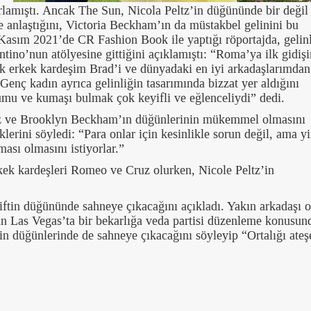
arlamıştı. Ancak The Sun, Nicola Peltz’in düğününde bir değil 
le anlaştığını, Victoria Beckham’ın da müstakbel gelinini bu
 Kasım 2021’de CR Fashion Book ile yaptığı röportajda, gelinl
tino’nun atölyesine gittiğini açıklamıştı: “Roma’ya ilk gidiş
rkek kardeşim Brad’i ve dünyadaki en iyi arkadaşlarımdan 
enç kadın ayrıca gelinliğin tasarımında bizzat yer aldığını
mu ve kumaşı bulmak çok keyifli ve eğlenceliydi” dedi.
ltz ve Brooklyn Beckham’ın düğünlerinin mükemmel olmasını
iklerini söyledi: “Para onlar için kesinlikle sorun değil, ama y
ması olmasını istiyorlar.”
ek kardeşleri Romeo ve Cruz olurken, Nicole Peltz’in
tin düğününde sahneye çıkacağını açıkladı. Yakın arkadaşı o
in Las Vegas’ta bir bekarlığa veda partisi düzenleme konusun
in düğünlerinde de sahneye çıkacağını söyleyip “Ortalığı ateş