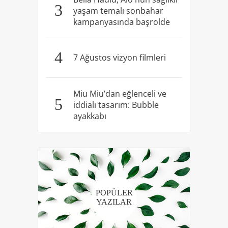
3
yaşam temalı sonbahar
kampanyasında başrolde
4
7 Ağustos vizyon filmleri
Miu Miu’dan eğlenceli ve
5
iddialı tasarım: Bubble
ayakkabı
POPÜLER
YAZILAR