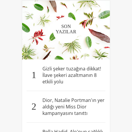
SON
YAZILAR
Gizli şeker tuzağına dikkat!
1
İlave şekeri azaltmanın 8
etkili yolu
Dior, Natalie Portman'ın yer
2
aldığı yeni Miss Dior
kampanyasını tanıttı
Bella Hadid, Alo'nun sağlıklı