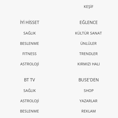
KEŞİF
İYİ HİSSET
EĞLENCE
SAĞLIK
KÜLTÜR SANAT
BESLENME
ÜNLÜLER
FITNESS
TRENDLER
ASTROLOJİ
KIRMIZI HALI
BT TV
BUSE'DEN
SAĞLIK
SHOP
ASTROLOJİ
YAZARLAR
BESLENME
REKLAM