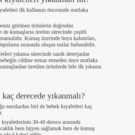
yafetleri ilk kullanım öncesinde mutlaka
temiz görünen ürünlerin doğrudan
e de kumaşların üretim sürecinde çeşitli
lmamalıdır. Kumaş üzerinde boya kalıntıları,
polama sırasında oluşan tozlar bulunabilir.
etleri yıkama sürecinde nazik deterjanlar
r bebeğin cildine temas etmeden önce mutlaka
kumaşlardan üretilen ürünlerde bile ilk yıkama
i kaç derecede yıkanmalı?
u sorulardan biri de bebek kıyafetleri kaç
r.
 kıyafetlerinin 30-40 derece arasında
 sıcaklık hem hijyen sağlamak hem de kumaş
 ideal kabul edilir.