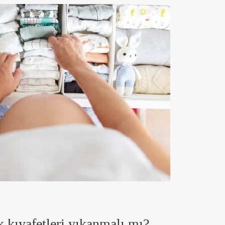
k kıyafetleri yıkanmalı mı?