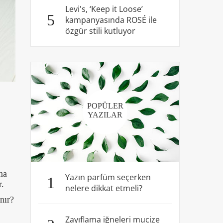
Levi's, ‘Keep it Loose’
5
kampanyasında ROSÉ ile
özgür stili kutluyor
POPÜLER
YAZILAR
ma
Yazın parfüm seçerken
1
r.
nelere dikkat etmeli?
nır?
Zayıflama iğneleri mucize