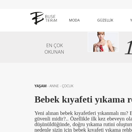
MODA
GÜZELLİK
EN ÇOK
OKUNAN
YAŞAM
-
ANNE - ÇOCUK
Bebek kıyafeti yıkama r
Yeni alınan bebek kıyafetleri yıkanmalı mı? 
güvenli midir?.. Özellikle ilk kez ebeveyn ola
düşünüldüğünde, doğru yıkama rutini oluştu
nedenle sizin için bebek kıyafeti yıkama rehb