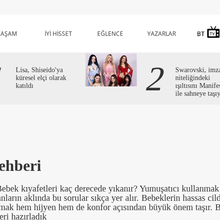
YAŞAM
İYİ HİSSET
EĞLENCE
YAZARLAR
1
2
Lisa, Shiseido'ya
Swarovski, imz
küresel elçi olarak
niteliğindeki
katıldı
ışıltısını Manife
ile sahneye taşı
ehberi
Bebek kıyafetleri kaç derecede yıkanır? Yumuşatıcı kullanmak
nların aklında bu sorular sıkça yer alır. Bebeklerin hassas cild
rmak hem hijyen hem de konfor açısından büyük önem taşır. 
eri hazırladık