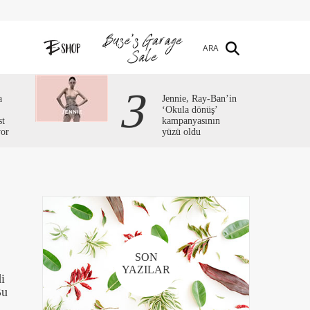
ARA
3
a
Jennie, Ray-Ban’in
‘Okula dönüş’
st
kampanyasının
yor
yüzü oldu
SON
YAZILAR
i
Bu