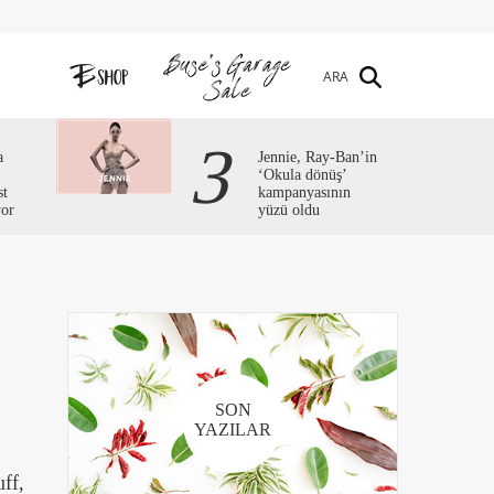
ARA
3
a
Jennie, Ray-Ban’in
‘Okula dönüş’
st
kampanyasının
yor
yüzü oldu
SON
YAZILAR
ff,