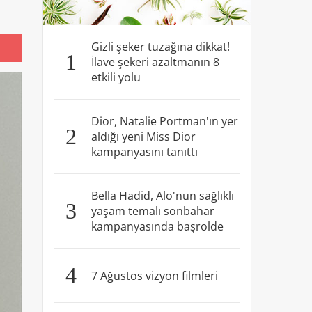
Gizli şeker tuzağına dikkat!
1
İlave şekeri azaltmanın 8
etkili yolu
Dior, Natalie Portman'ın yer
2
aldığı yeni Miss Dior
kampanyasını tanıttı
Bella Hadid, Alo'nun sağlıklı
3
yaşam temalı sonbahar
kampanyasında başrolde
4
7 Ağustos vizyon filmleri