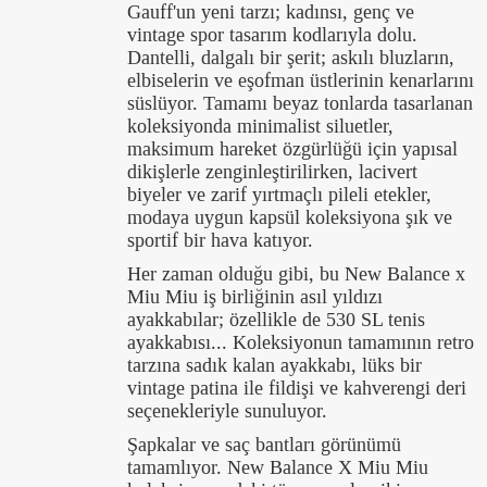
Gauff'un yeni tarzı; kadınsı, genç ve
vintage spor tasarım kodlarıyla dolu.
Dantelli, dalgalı bir şerit; askılı bluzların,
elbiselerin ve eşofman üstlerinin kenarlarını
süslüyor. Tamamı beyaz tonlarda tasarlanan
koleksiyonda minimalist siluetler,
maksimum hareket özgürlüğü için yapısal
dikişlerle zenginleştirilirken, lacivert
biyeler ve zarif yırtmaçlı pileli etekler,
modaya uygun kapsül koleksiyona şık ve
sportif bir hava katıyor.
Her zaman olduğu gibi, bu New Balance x
Miu Miu iş birliğinin asıl yıldızı
ayakkabılar; özellikle de 530 SL tenis
ayakkabısı... Koleksiyonun tamamının retro
tarzına sadık kalan ayakkabı, lüks bir
vintage patina ile fildişi ve kahverengi deri
seçenekleriyle sunuluyor.
Şapkalar ve saç bantları görünümü
tamamlıyor. New Balance X Miu Miu