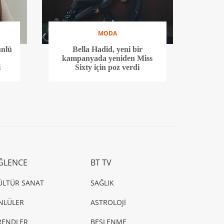
MODA
ünlü
Bella Hadid, yeni bir
kampanyada yeniden Miss
i
Sixty için poz verdi
ĞLENCE
BT TV
ÜLTÜR SANAT
SAĞLIK
NLÜLER
ASTROLOJİ
RENDLER
BESLENME