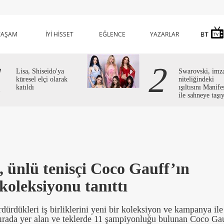
YAŞAM
İYİ HİSSET
EĞLENCE
YAZARLAR
1
2
Lisa, Shiseido'ya
Swarovski, imz
küresel elçi olarak
niteliğindeki
katıldı
ışıltısını Manife
ile sahneye taşı
 ünlü tenisçi Coco Gauff’ın
oleksiyonu tanıttı
rdükleri iş birliklerini yeni bir koleksiyon ve kampanya ile
sırada yer alan ve teklerde 11 şampiyonluğu bulunan Coco Gau