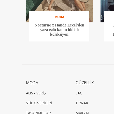
MODA
Nocturne x Hande Erçel’den
yaza ışıltı katan iddialı
koleksiyon
MODA
GÜZELLİK
ALIŞ - VERİŞ
SAÇ
STİL ÖNERİLERİ
TIRNAK
TASARIMCILAR
MAKYAJ