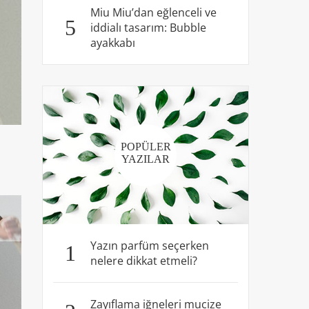
Miu Miu’dan eğlenceli ve
5
iddialı tasarım: Bubble
ayakkabı
POPÜLER
YAZILAR
Yazın parfüm seçerken
1
nelere dikkat etmeli?
Zayıflama iğneleri mucize