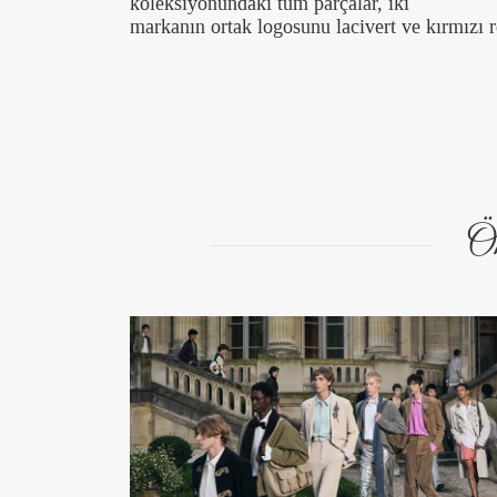
koleksiyonundaki tüm parçalar, iki
markanın ortak logosunu lacivert ve kırmızı r
Ön