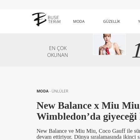
MODA
GÜZELLİK
EN ÇOK
OKUNAN
MODA
-
ÜNLÜLER
New Balance x Miu Miu,
Wimbledon’da giyeceği k
New Balance ve Miu Miu, Coco Gauff ile sürdü
devam ettiriyor. Dünya sıralamasında ikinci 