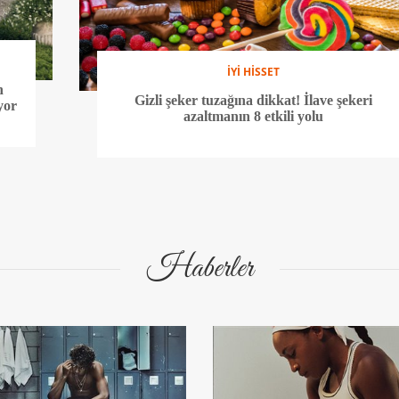
İYİ HİSSET
n
Gizli şeker tuzağına dikkat! İlave şekeri
yor
azaltmanın 8 etkili yolu
Haberler