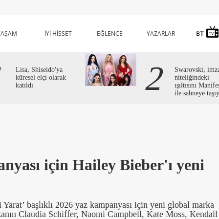
YAŞAM
İYİ HİSSET
EĞLENCE
YAZARLAR
1
2
Lisa, Shiseido'ya
Swarovski, imz
küresel elçi olarak
niteliğindeki
katıldı
ışıltısını Manife
ile sahneye taşı
yası için Hailey Bieber'ı yeni
arat’ başlıklı 2026 yaz kampanyası için yeni global marka
markanın Claudia Schiffer, Naomi Campbell, Kate Moss, Kendall