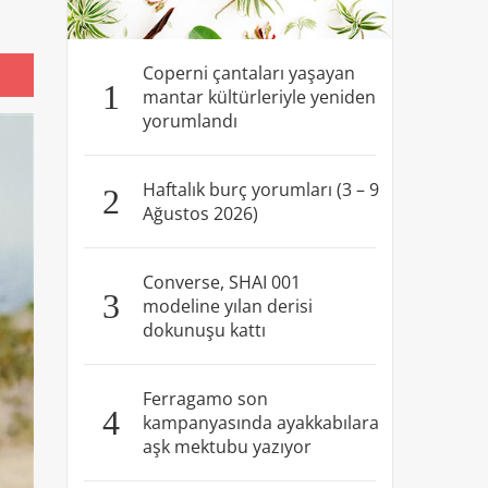
Coperni çantaları yaşayan
1
mantar kültürleriyle yeniden
yorumlandı
Haftalık burç yorumları (3 – 9
2
Ağustos 2026)
Converse, SHAI 001
3
modeline yılan derisi
dokunuşu kattı
Ferragamo son
4
kampanyasında ayakkabılara
aşk mektubu yazıyor