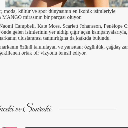
er; moda, kültür ve spor dünyasının en ikonik isimleriyle
ıkan MANGO mirasının bir parçası oluyor.
Naomi Campbell, Kate Moss, Scarlett Johansson, Penélope C
önde gelen isimlerinin yer aldığı çığır açan kampanyalarıyla,
markanın uluslararası tanınırlığına da katkıda bulundu.
 markanın özünü tanımlayan ve yansıtan; özgünlük, çağdaş zar
şekillenen ortak bir vizyonu temsil ediyor.
ceki ve Sonraki