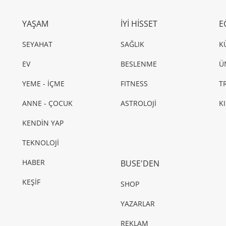
YAŞAM
İYİ HİSSET
E
SEYAHAT
SAĞLIK
K
EV
BESLENME
Ü
YEME - İÇME
FITNESS
T
ANNE - ÇOCUK
ASTROLOJİ
K
KENDİN YAP
TEKNOLOJİ
HABER
BUSE'DEN
KEŞİF
SHOP
YAZARLAR
REKLAM