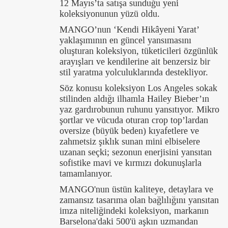
12 Mayıs’ta satışa sunduğu yeni
koleksiyonunun yüzü oldu.
MANGO’nun ‘Kendi Hikâyeni Yarat’
yaklaşımının en güncel yansımasını
oluşturan koleksiyon, tüketicileri özgünlük
arayışları ve kendilerine ait benzersiz bir
stil yaratma yolculuklarında destekliyor.
Söz konusu koleksiyon Los Angeles sokak
stilinden aldığı ilhamla Hailey Bieber’ın
yaz gardırobunun ruhunu yansıtıyor. Mikro
şortlar ve vücuda oturan crop top’lardan
oversize (büyük beden) kıyafetlere ve
zahmetsiz şıklık sunan mini elbiselere
uzanan seçki; sezonun enerjisini yansıtan
sofistike mavi ve kırmızı dokunuşlarla
tamamlanıyor.
MANGO'nun üstün kaliteye, detaylara ve
zamansız tasarıma olan bağlılığını yansıtan
imza niteliğindeki koleksiyon, markanın
Barselona'daki 500'ü aşkın uzmandan