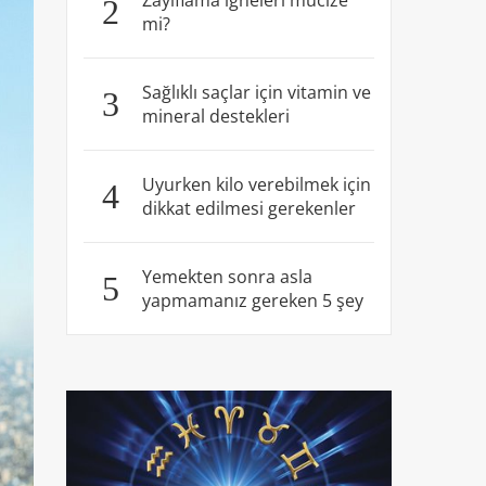
Zayıflama iğneleri mucize
2
mi?
Sağlıklı saçlar için vitamin ve
3
mineral destekleri
Uyurken kilo verebilmek için
4
dikkat edilmesi gerekenler
Yemekten sonra asla
5
yapmamanız gereken 5 şey