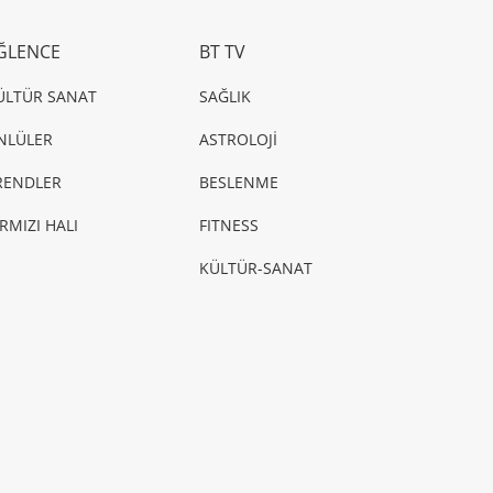
ĞLENCE
BT TV
ÜLTÜR SANAT
SAĞLIK
NLÜLER
ASTROLOJİ
RENDLER
BESLENME
IRMIZI HALI
FITNESS
KÜLTÜR-SANAT