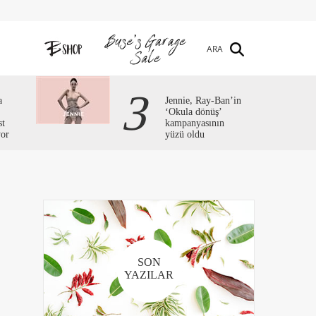
ARA
3
a
Jennie, Ray-Ban’in
‘Okula dönüş’
st
kampanyasının
yor
yüzü oldu
SON
YAZILAR