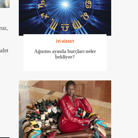
ruz,
İYİ HİSSET
afet
Ağustos ayında burçları neler
bekliyor?