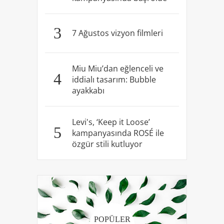
3
7 Ağustos vizyon filmleri
Miu Miu’dan eğlenceli ve
4
iddialı tasarım: Bubble
ayakkabı
Levi's, ‘Keep it Loose’
5
kampanyasında ROSÉ ile
özgür stili kutluyor
POPÜLER