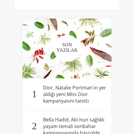
SON
YAZILAR
Dior, Natalie Portman'ın yer
1
aldığı yeni Miss Dior
kampanyasını tanıttı
Bella Hadid, Alo'nun sağlıklı
2
yaşam temalı sonbahar
kampanyasında başrolde