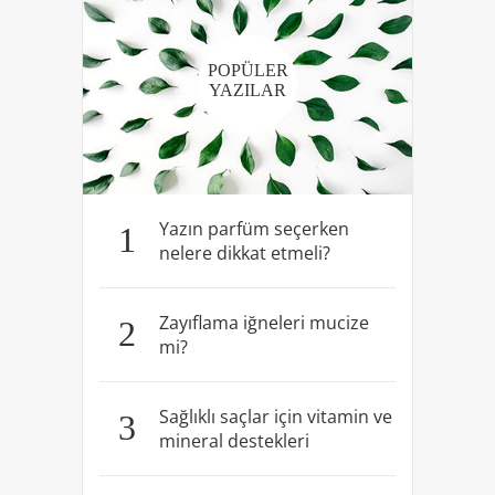
POPÜLER
YAZILAR
Yazın parfüm seçerken
1
nelere dikkat etmeli?
Zayıflama iğneleri mucize
2
mi?
Sağlıklı saçlar için vitamin ve
3
mineral destekleri