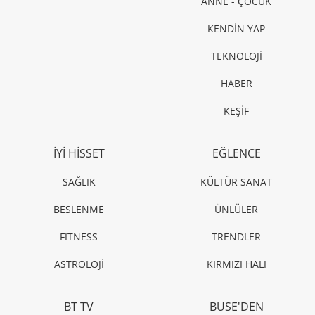
ANNE - ÇOCUK
KENDİN YAP
TEKNOLOJİ
HABER
KEŞİF
İYİ HİSSET
EĞLENCE
SAĞLIK
KÜLTÜR SANAT
BESLENME
ÜNLÜLER
FITNESS
TRENDLER
ASTROLOJİ
KIRMIZI HALI
BT TV
BUSE'DEN