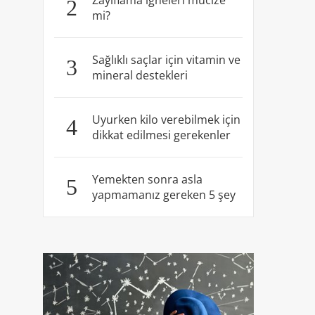
Zayıflama iğneleri mucize
2
mi?
Sağlıklı saçlar için vitamin ve
3
mineral destekleri
Uyurken kilo verebilmek için
4
dikkat edilmesi gerekenler
Yemekten sonra asla
5
yapmamanız gereken 5 şey