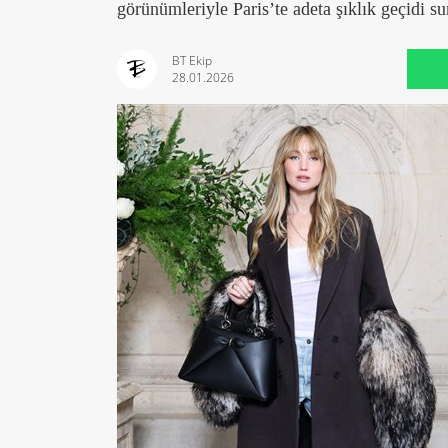
görünümleriyle Paris’te adeta şıklık geçidi s
BT Ekip
28.01.2026