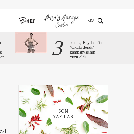
ARA
3
a
Jennie, Ray-Ban’in
‘Okula dönüş’
st
kampanyasının
yor
yüzü oldu
SON
YAZILAR
zalı