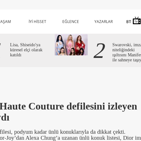
YAŞAM
İYİ HİSSET
EĞLENCE
YAZARLAR
1
2
Lisa, Shiseido'ya
Swarovski, imz
küresel elçi olarak
niteliğindeki
katıldı
ışıltısını Manife
ile sahneye taşı
Haute Couture defilesini izleyen
ydı
ilesi, podyum kadar ünlü konuklarıyla da dikkat çekti.
r-Joy’dan Alexa Chung’a uzanan ünlü konuk listesi, Dior im