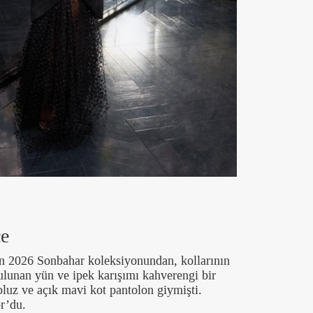
ce
un 2026 Sonbahar koleksiyonundan, kollarının
bulunan yün ve ipek karışımı kahverengi bir
bluz ve açık mavi kot pantolon giymişti.
or’du.