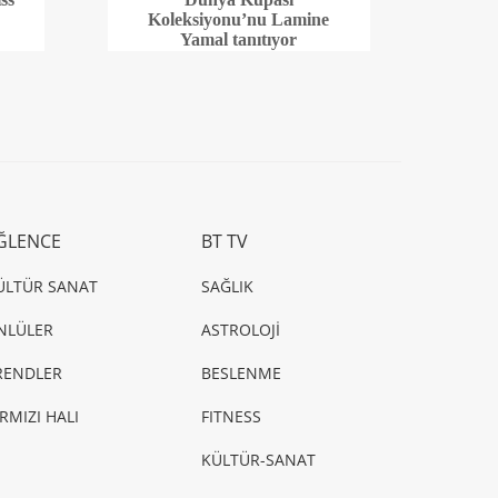
Koleksiyonu’nu Lamine
Yamal tanıtıyor
ĞLENCE
BT TV
ÜLTÜR SANAT
SAĞLIK
NLÜLER
ASTROLOJİ
RENDLER
BESLENME
IRMIZI HALI
FITNESS
KÜLTÜR-SANAT