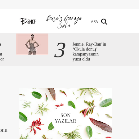
ARA
3
a
Jennie, Ray-Ban’in
‘Okula dönüş’
st
kampanyasının
yor
yüzü oldu
SON
YAZILAR
konu