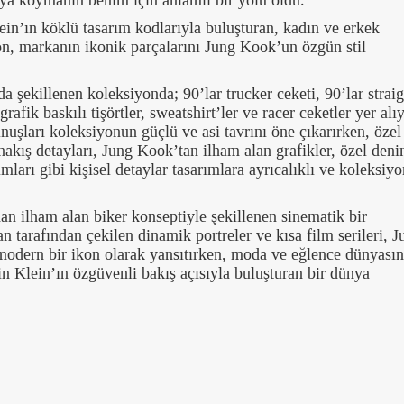
rtaya koymanın benim için anlamlı bir yolu oldu.”
lein’ın köklü tasarım kodlarıyla buluşturan, kadın ve erkek
n, markanın ikonik parçalarını Jung Kook’un özgün stil
da şekillenen koleksiyonda; 90’lar trucker ceketi, 90’lar straig
afik baskılı tişörtler, sweatshirt’ler ve racer ceketler yer alıy
nuşları koleksiyonun güçlü ve asi tavrını öne çıkarırken, özel
 nakış detayları, Jung Kook’tan ilham alan grafikler, özel den
ları gibi kişisel detaylar tasarımlara ayrıcalıklı ve koleksiy
an ilham alan biker konseptiyle şekillenen sinematik bir
n tarafından çekilen dinamik portreler ve kısa film serileri, J
odern bir ikon olarak yansıtırken, moda ve eğlence dünyasını
in Klein’ın özgüvenli bakış açısıyla buluşturan bir dünya