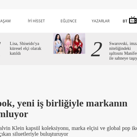
YAŞAM
İYİ HİSSET
EĞLENCE
YAZARLAR
1
2
Lisa, Shiseido'ya
Swarovski, imz
küresel elçi olarak
niteliğindeki
katıldı
ışıltısını Manife
ile sahneye taşı
ok, yeni iş birliğiyle markanın
umluyor
Calvin Klein kapsül koleksiyonu, marka elçisi ve global pop i
ıkan siluetleriyle buluşturuyor