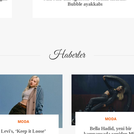
Bubble ayakkabı
Haberler
MODA
MODA
Bella Hadid, yeni bir
Levi's, ‘Keep it Loose’
kampanyada yeniden Mi