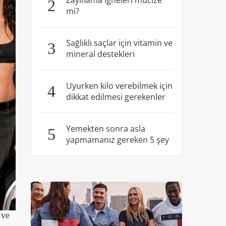
Zayıflama iğneleri mucize
2
mi?
Sağlıklı saçlar için vitamin ve
3
mineral destekleri
Uyurken kilo verebilmek için
4
dikkat edilmesi gerekenler
Yemekten sonra asla
5
yapmamanız gereken 5 şey
 ve