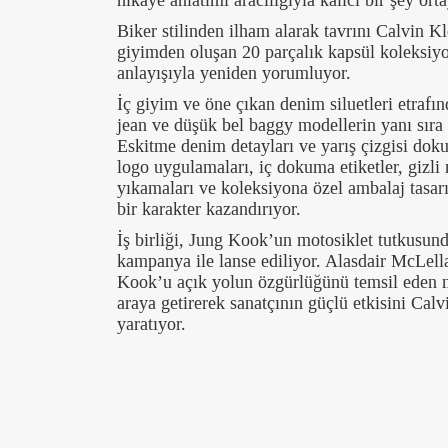
hikâye anlatımı aracılığıyla kalıcı bir şey o
Biker stilinden ilham alarak tavrını Calvin K
giyimden oluşan 20 parçalık kapsül koleksiyo
anlayışıyla yeniden yorumluyor.
İç giyim ve öne çıkan denim siluetleri etrafın
jean ve düşük bel baggy modellerin yanı sıra gr
Eskitme denim detayları ve yarış çizgisi doku
logo uygulamaları, iç dokuma etiketler, gizli
yıkamaları ve koleksiyona özel ambalaj tasarım
bir karakter kazandırıyor.
İş birliği, Jung Kook’un motosiklet tutkusund
kampanya ile lanse ediliyor. Alasdair McLella
Kook’u açık yolun özgürlüğünü temsil eden m
araya getirerek sanatçının güçlü etkisini Calv
yaratıyor.