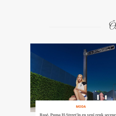
Ön
MODA
Rosé, Puma H-Street'in en yeni renk seçene