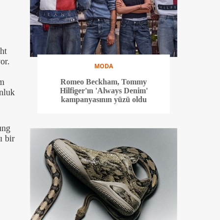
ht
or.
MODA
im
Romeo Beckham, Tommy
Hilfiger'ın 'Always Denim'
onluk
kampanyasının yüzü oldu
ung
 bir