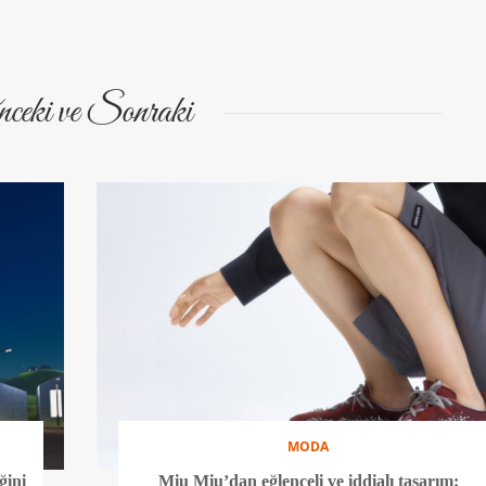
ceki ve Sonraki
MODA
ğini
Miu Miu’dan eğlenceli ve iddialı tasarım: