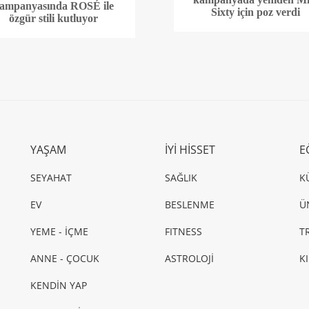
ampanyasında ROSÉ ile
Sixty için poz verdi
özgür stili kutluyor
YAŞAM
İYİ HİSSET
E
SEYAHAT
SAĞLIK
K
EV
BESLENME
Ü
YEME - İÇME
FITNESS
T
ANNE - ÇOCUK
ASTROLOJİ
K
KENDİN YAP