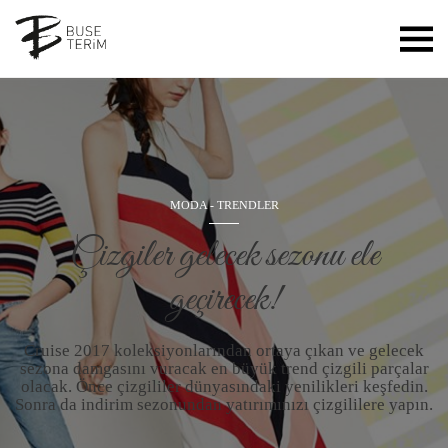
MODA
-
TRENDLER
Çizgiler gelecek sezonu ele
geçirecek!
Cruise 2017 koleksiyonlarından ortaya çıkan ve gelecek
sezona damgasını vuracak en büyük trend çizgili parçalar
olacak. Önce çizgililer dünyasındaki yenilikleri keşfedin.
Sonra da indirim sezonundan yatırımınızı çizgililere yapın.