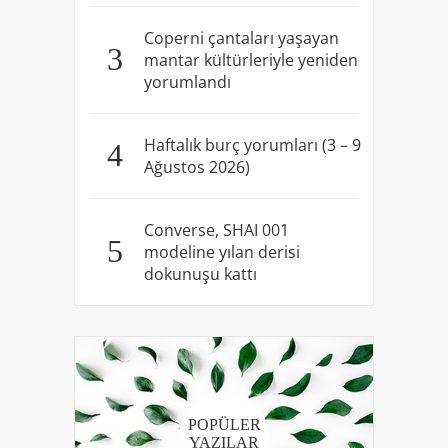
Coperni çantaları yaşayan
3
mantar kültürleriyle yeniden
yorumlandı
Haftalık burç yorumları (3 – 9
4
Ağustos 2026)
Converse, SHAI 001
5
modeline yılan derisi
dokunuşu kattı
POPÜLER
YAZILAR