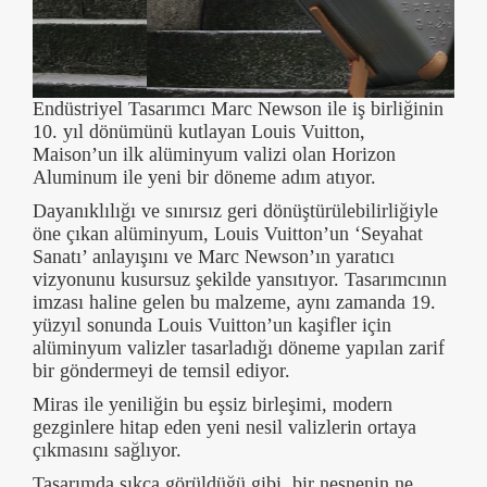
Endüstriyel Tasarımcı Marc Newson ile iş birliğinin
10. yıl dönümünü kutlayan Louis Vuitton,
Maison’un ilk alüminyum valizi olan Horizon
Aluminum ile yeni bir döneme adım atıyor.
Dayanıklılığı ve sınırsız geri dönüştürülebilirliğiyle
öne çıkan alüminyum, Louis Vuitton’un ‘Seyahat
Sanatı’ anlayışını ve Marc Newson’ın yaratıcı
vizyonunu kusursuz şekilde yansıtıyor. Tasarımcının
imzası haline gelen bu malzeme, aynı zamanda 19.
yüzyıl sonunda Louis Vuitton’un kaşifler için
alüminyum valizler tasarladığı döneme yapılan zarif
bir göndermeyi de temsil ediyor.
Miras ile yeniliğin bu eşsiz birleşimi, modern
gezginlere hitap eden yeni nesil valizlerin ortaya
çıkmasını sağlıyor.
Tasarımda sıkça görüldüğü gibi, bir nesnenin ne