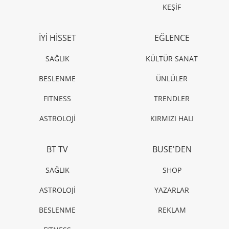
KEŞİF
İYİ HİSSET
EĞLENCE
SAĞLIK
KÜLTÜR SANAT
BESLENME
ÜNLÜLER
FITNESS
TRENDLER
ASTROLOJİ
KIRMIZI HALI
BT TV
BUSE'DEN
SAĞLIK
SHOP
ASTROLOJİ
YAZARLAR
BESLENME
REKLAM