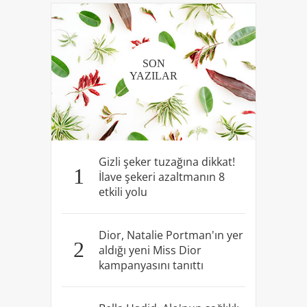
SON
YAZILAR
Gizli şeker tuzağına dikkat!
1
İlave şekeri azaltmanın 8
etkili yolu
Dior, Natalie Portman'ın yer
2
aldığı yeni Miss Dior
kampanyasını tanıttı