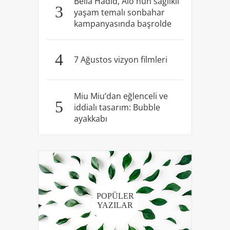
Bella Hadid, Alo'nun sağlıklı
3
yaşam temalı sonbahar
kampanyasında başrolde
4
7 Ağustos vizyon filmleri
Miu Miu’dan eğlenceli ve
5
iddialı tasarım: Bubble
ayakkabı
POPÜLER
YAZILAR