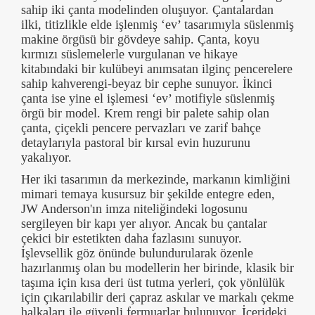
sahip iki çanta modelinden oluşuyor. Çantalardan
ilki, titizlikle elde işlenmiş ‘ev’ tasarımıyla süslenmiş
makine örgüsü bir gövdeye sahip. Çanta, koyu
kırmızı süslemelerle vurgulanan ve hikaye
kitabındaki bir kulübeyi anımsatan ilginç pencerelere
sahip kahverengi-beyaz bir cephe sunuyor. İkinci
çanta ise yine el işlemesi ‘ev’ motifiyle süslenmiş
örgü bir model. Krem rengi bir palete sahip olan
çanta, çiçekli pencere pervazları ve zarif bahçe
detaylarıyla pastoral bir kırsal evin huzurunu
yakalıyor.
Her iki tasarımın da merkezinde, markanın kimliğini
mimari temaya kusursuz bir şekilde entegre eden,
JW Anderson'ın imza niteliğindeki logosunu
sergileyen bir kapı yer alıyor. Ancak bu çantalar
çekici bir estetikten daha fazlasını sunuyor.
İşlevsellik göz önünde bulundurularak özenle
hazırlanmış olan bu modellerin her birinde, klasik bir
taşıma için kısa deri üst tutma yerleri, çok yönlülük
için çıkarılabilir deri çapraz askılar ve markalı çekme
halkaları ile güvenli fermuarlar bulunuyor. İçerideki