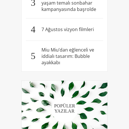
3
yaşam temalı sonbahar
kampanyasında başrolde
4
7 Ağustos vizyon filmleri
Miu Miu’dan eğlenceli ve
5
iddialı tasarım: Bubble
ayakkabı
POPÜLER
YAZILAR