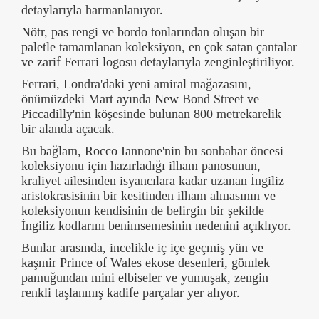
detaylarıyla harmanlanıyor.
Nötr, pas rengi ve bordo tonlarından oluşan bir
paletle tamamlanan koleksiyon, en çok satan çantalar
ve zarif Ferrari logosu detaylarıyla zenginleştiriliyor.
Ferrari, Londra'daki yeni amiral mağazasını,
önümüzdeki Mart ayında New Bond Street ve
Piccadilly'nin köşesinde bulunan 800 metrekarelik
bir alanda açacak.
Bu bağlam, Rocco Iannone'nin bu sonbahar öncesi
koleksiyonu için hazırladığı ilham panosunun,
kraliyet ailesinden isyancılara kadar uzanan İngiliz
aristokrasisinin bir kesitinden ilham almasının ve
koleksiyonun kendisinin de belirgin bir şekilde
İngiliz kodlarını benimsemesinin nedenini açıklıyor.
Bunlar arasında, incelikle iç içe geçmiş yün ve
kaşmir Prince of Wales ekose desenleri, gömlek
pamuğundan mini elbiseler ve yumuşak, zengin
renkli taşlanmış kadife parçalar yer alıyor.