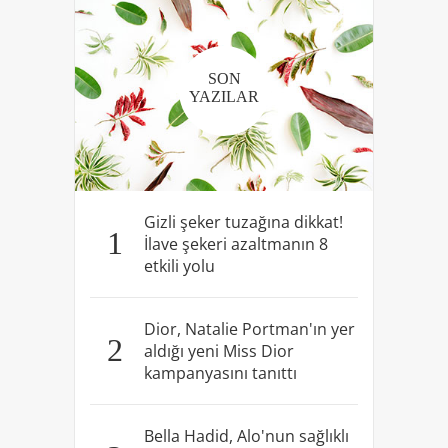
SON
YAZILAR
Gizli şeker tuzağına dikkat!
1
İlave şekeri azaltmanın 8
etkili yolu
Dior, Natalie Portman'ın yer
2
aldığı yeni Miss Dior
kampanyasını tanıttı
Bella Hadid, Alo'nun sağlıklı