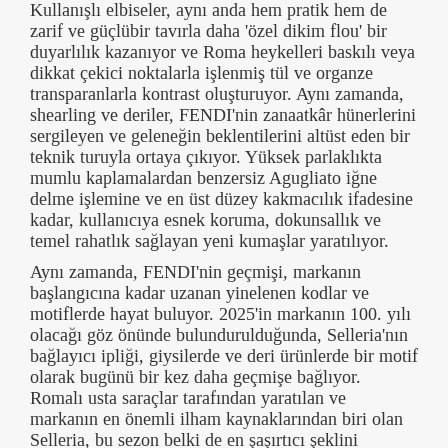
Kullanışlı elbiseler, aynı anda hem pratik hem de
zarif ve güçlübir tavırla daha 'özel dikim flou' bir
duyarlılık kazanıyor ve Roma heykelleri baskılı veya
dikkat çekici noktalarla işlenmiş tül ve organze
transparanlarla kontrast oluşturuyor. Aynı zamanda,
shearling ve deriler, FENDI'nin zanaatkâr hünerlerini
sergileyen ve geleneğin beklentilerini altüst eden bir
teknik turuyla ortaya çıkıyor. Yüksek parlaklıkta
mumlu kaplamalardan benzersiz Agugliato iğne
delme işlemine ve en üst düzey kakmacılık ifadesine
kadar, kullanıcıya esnek koruma, dokunsallık ve
temel rahatlık sağlayan yeni kumaşlar yaratılıyor.
Aynı zamanda, FENDI'nin geçmişi, markanın
başlangıcına kadar uzanan yinelenen kodlar ve
motiflerde hayat buluyor. 2025'in markanın 100. yılı
olacağı göz önünde bulundurulduğunda, Selleria'nın
bağlayıcı ipliği, giysilerde ve deri ürünlerde bir motif
olarak bugünü bir kez daha geçmişe bağlıyor.
Romalı usta saraçlar tarafından yaratılan ve
markanın en önemli ilham kaynaklarından biri olan
Selleria, bu sezon belki de en şaşırtıcı şeklini