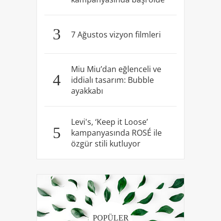
3
7 Ağustos vizyon filmleri
Miu Miu’dan eğlenceli ve
4
iddialı tasarım: Bubble
ayakkabı
Levi's, ‘Keep it Loose’
5
kampanyasında ROSÉ ile
özgür stili kutluyor
POPÜLER