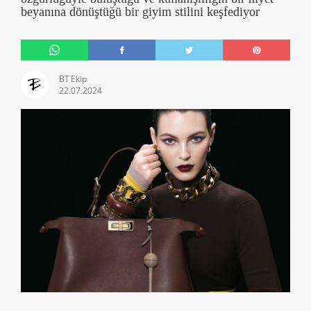
beyanına dönüştüğü bir giyim stilini keşfediyor
BT Ekip
22.07.2024