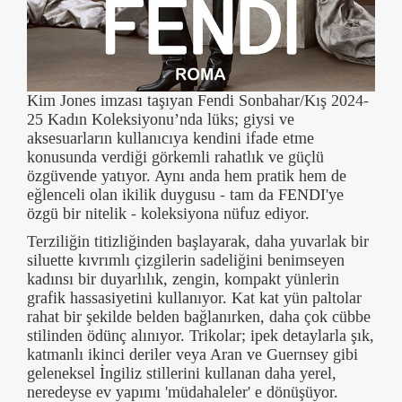
Kim Jones imzası taşıyan Fendi Sonbahar/Kış 2024-
25 Kadın Koleksiyonu’nda lüks; giysi ve
aksesuarların kullanıcıya kendini ifade etme
konusunda verdiği görkemli rahatlık ve güçlü
özgüvende yatıyor. Aynı anda hem pratik hem de
eğlenceli olan ikilik duygusu - tam da FENDI'ye
özgü bir nitelik - koleksiyona nüfuz ediyor.
Terziliğin titizliğinden başlayarak, daha yuvarlak bir
siluette kıvrımlı çizgilerin sadeliğini benimseyen
kadınsı bir duyarlılık, zengin, kompakt yünlerin
grafik hassasiyetini kullanıyor. Kat kat yün paltolar
rahat bir şekilde belden bağlanırken, daha çok cübbe
stilinden ödünç alınıyor. Trikolar; ipek detaylarla şık,
katmanlı ikinci deriler veya Aran ve Guernsey gibi
geleneksel İngiliz stillerini kullanan daha yerel,
neredeyse ev yapımı 'müdahaleler' e dönüşüyor.