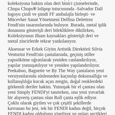
koleksiyona hakim olan deri binici çizmelerinde,
Chupa Chups
®
lolipop tutucusunda -Salvador Dalí
logoyu çizdi ve şimdi FF ambalajla birleşti- ve
Mücevher Sanat Yönetmeni Delfina Delettrez
Fendi'nin tasarımlarında buluyor. Burada, metal iplik
donanımı gösterişli deri bilekliklere dikilirken,
Koleksiyonun ilham kaynakları gösterişli deri ve
metal zincirlerde tekrar yankılanıyor.
Aksesuar ve Erkek Giyim Artistik Direktörü Silvia
Venturini Fendi'nin çantalarında, geçmiş stiller
yapısöküme uğratılarak yeniden canlandırılıyor,
yapılar yumuşatılıyor ve yeniden yapılandırılıyor.
Peekaboo, Baguette ve By The Way çantaların yeni
versiyonlarında süslemeden kaçınılıp dokunsallığa ve
kullanışlılığa kucak açan zengin, doğal renklerdeki
görkemli deriler hakim. Yumuşak bir el çantası olan
yeni Simply FENDI'yi tanıtırken, ona yeni yuvarlak
bir alışveriş çantası olan Roll çanta eşlik ediyor.
Çoklu olarak giyilen ve çok çeşitli şekillerde
kavranan bu jest, tek bir FENDI kadını değil, birçok
FENDI kadını olduğunu yineliyor ve onları seçtikleri