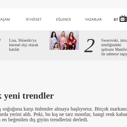
YAŞAM
İYİ HİSSET
EĞLENCE
YAZARLAR
1
2
Lisa, Shiseido'ya
Swarovski, imz
küresel elçi olarak
niteliğindeki
katıldı
ışıltısını Manife
ile sahneye taşı
k yeni trendler
kış soğuğuna karşı önlemler almaya başlıyoruz. Birçok markan
da yerini aldı. Peki, bu kış ne tarz montlar, hangi renk kaba
en beğenilen dış giyim trendlerini derledi.