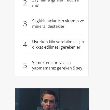
Zayıflama iğneleri mucize
2
mi?
Sağlıklı saçlar için vitamin ve
3
mineral destekleri
Uyurken kilo verebilmek için
4
dikkat edilmesi gerekenler
Yemekten sonra asla
5
yapmamanız gereken 5 şey