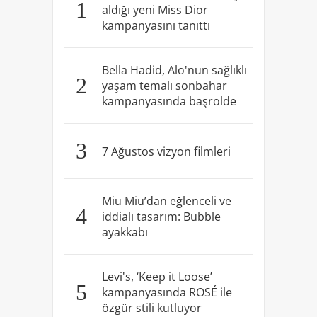
1
aldığı yeni Miss Dior
kampanyasını tanıttı
Bella Hadid, Alo'nun sağlıklı
2
yaşam temalı sonbahar
kampanyasında başrolde
3
7 Ağustos vizyon filmleri
Miu Miu’dan eğlenceli ve
4
iddialı tasarım: Bubble
ayakkabı
Levi's, ‘Keep it Loose’
5
kampanyasında ROSÉ ile
özgür stili kutluyor