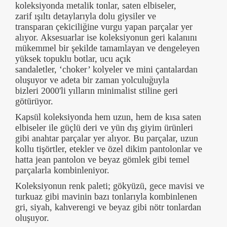
koleksiyonda metalik tonlar, saten elbiseler,
zarif ışıltı detaylarıyla dolu giysiler ve
transparan çekiciliğine vurgu yapan parçalar yer
alıyor. Aksesuarlar ise koleksiyonun geri kalanını
mükemmel bir şekilde tamamlayan ve dengeleyen
yüksek topuklu botlar, ucu açık
sandaletler, ‘choker’ kolyeler ve mini çantalardan
oluşuyor ve adeta bir zaman yolculuğuyla
bizleri 2000'li yılların minimalist stiline geri
götürüyor.
Kapsül koleksiyonda hem uzun, hem de kısa saten
elbiseler ile güçlü deri ve yün dış giyim ürünleri
gibi anahtar parçalar yer alıyor. Bu parçalar, uzun
kollu tişörtler, etekler ve özel dikim pantolonlar ve
hatta jean pantolon ve beyaz gömlek gibi temel
parçalarla kombinleniyor.
Koleksiyonun renk paleti; gökyüzü, gece mavisi ve
turkuaz gibi mavinin bazı tonlarıyla kombinlenen
gri, siyah, kahverengi ve beyaz gibi nötr tonlardan
oluşuyor.