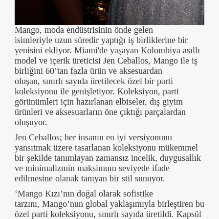
Mango, moda endüstrisinin önde gelen
isimleriyle uzun süredir yaptığı iş birliklerine bir
yenisini ekliyor. Miami'de yaşayan Kolombiya asıllı
model ve içerik üreticisi Jen Ceballos, Mango ile iş
birliğini 60’tan fazla ürün ve aksesuardan
oluşan, sınırlı sayıda üretilecek özel bir parti
koleksiyonu ile genişletiyor. Koleksiyon, parti
görünümleri için hazırlanan elbiseler, dış giyim
ürünleri ve aksesuarların öne çıktığı parçalardan
oluşuyor.
Jen Ceballos; her insanın en iyi versiyonunu
yansıtmak üzere tasarlanan koleksiyonu mükemmel
bir şekilde tanımlayan zamansız incelik, duygusallık
ve minimalizmin maksimum seviyede ifade
edilmesine olanak tanıyan bir stil sunuyor.
‘Mango Kızı’nın doğal olarak sofistike
tarzını, Mango’nun global yaklaşımıyla birleştiren bu
özel parti koleksiyonu, sınırlı sayıda üretildi. Kapsül