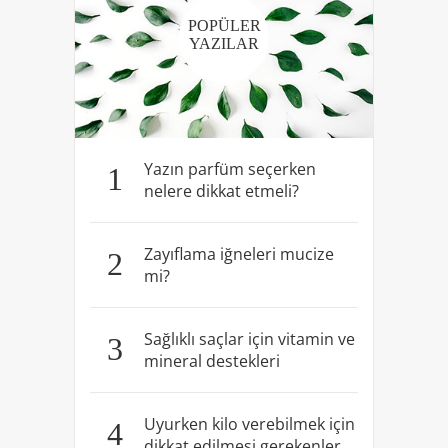
POPÜLER
YAZILAR
Yazın parfüm seçerken
1
nelere dikkat etmeli?
Zayıflama iğneleri mucize
2
mi?
Sağlıklı saçlar için vitamin ve
3
mineral destekleri
Uyurken kilo verebilmek için
4
dikkat edilmesi gerekenler