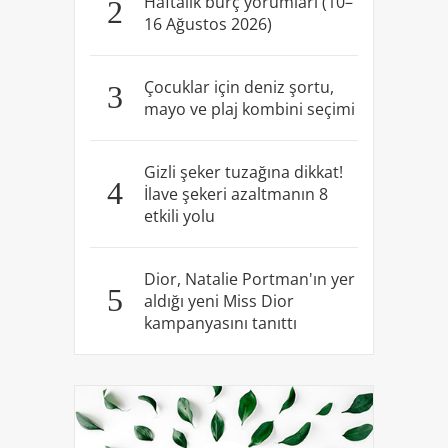
Haftalık burç yorumları (10–
2
16 Ağustos 2026)
Çocuklar için deniz şortu,
3
mayo ve plaj kombini seçimi
Gizli şeker tuzağına dikkat!
4
İlave şekeri azaltmanın 8
etkili yolu
Dior, Natalie Portman'ın yer
5
aldığı yeni Miss Dior
kampanyasını tanıttı