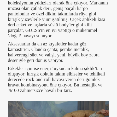
koleksiyonun yıldızları olarak öne çıkıyor. Markanın
imzası olan çatlak deri, geniş paçalı kargo
pantolonlar ve özel dikim takımlarda rüya gibi
kırışık yüzeylerle yumuşatılmış. Çiçek aplikeli kısa
deri ceket ve taşlarla süslü body'ler gibi kilit
parçalar, GUESS'in en iyi yaptığı o mükemmel
‘doğal’ havayı sunuyor.
Aksesuarlar da en az kıyafetler kadar göz
kamaştırıcı. Claudia çanta; pembe metalik,
kahverengi süet ve vahşi, yeni, büyük boy zebra
deseniyle geri dönüş yapıyor.
Erkekler için ise enerji ‘uykudan kalma şıklık’tan
oluşuyor; kırışık dokulu takım elbiseler ve tehlikeli
derecede rock-and-roll havası veren deri gömlek-
kravat kombinasyonu öne çıkıyor. Bu nostaljik ve
%100 zahmetsizce havalı bir tarz.