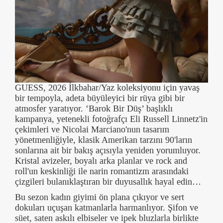
GUESS, 2026 İlkbahar/Yaz koleksiyonu için yavaş
bir tempoyla, adeta büyüleyici bir rüya gibi bir
atmosfer yaratıyor. ‘Barok Bir Düş’ başlıklı
kampanya, yetenekli fotoğrafçı Eli Russell Linnetz'in
çekimleri ve Nicolai Marciano'nun tasarım
yönetmenliğiyle, klasik Amerikan tarzını 90'ların
sonlarına ait bir bakış açısıyla yeniden yorumluyor.
Kristal avizeler, boyalı arka planlar ve rock and
roll'un keskinliği ile narin romantizm arasındaki
çizgileri bulanıklaştıran bir duyusallık hayal edin…
Bu sezon kadın giyimi ön plana çıkıyor ve sert
dokuları uçuşan katmanlarla harmanlıyor. Şifon ve
süet, saten askılı elbiseler ve ipek bluzlarla birlikte