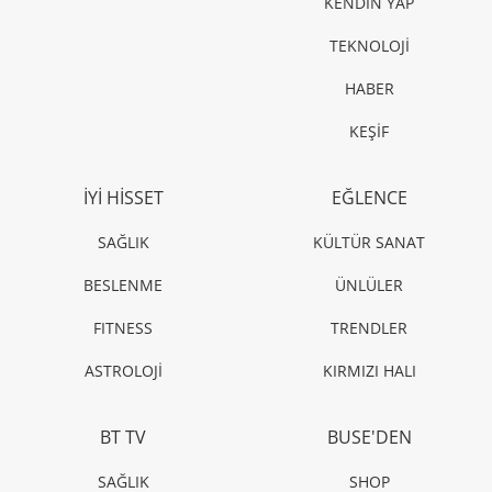
KENDİN YAP
TEKNOLOJİ
HABER
KEŞİF
İYİ HİSSET
EĞLENCE
SAĞLIK
KÜLTÜR SANAT
BESLENME
ÜNLÜLER
FITNESS
TRENDLER
ASTROLOJİ
KIRMIZI HALI
BT TV
BUSE'DEN
SAĞLIK
SHOP