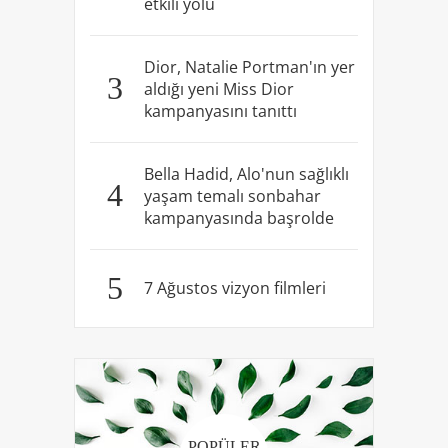
etkili yolu
Dior, Natalie Portman'ın yer
3
aldığı yeni Miss Dior
kampanyasını tanıttı
Bella Hadid, Alo'nun sağlıklı
4
yaşam temalı sonbahar
kampanyasında başrolde
5
7 Ağustos vizyon filmleri
POPÜLER