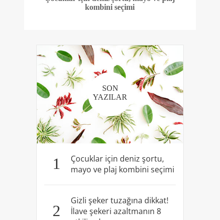
kombini seçimi
SON
YAZILAR
Çocuklar için deniz şortu,
1
mayo ve plaj kombini seçimi
Gizli şeker tuzağına dikkat!
2
İlave şekeri azaltmanın 8