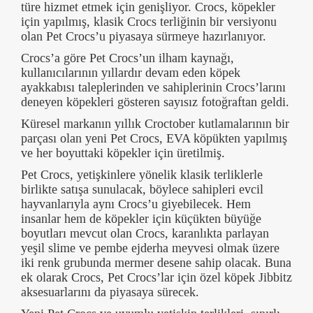
türe hizmet etmek için genişliyor. Crocs, köpekler
için yapılmış, klasik Crocs terliğinin bir versiyonu
olan Pet Crocs’u piyasaya sürmeye hazırlanıyor.
Crocs’a göre Pet Crocs’un ilham kaynağı,
kullanıcılarının yıllardır devam eden köpek
ayakkabısı taleplerinden ve sahiplerinin Crocs’larını
deneyen köpekleri gösteren sayısız fotoğraftan geldi.
Küresel markanın yıllık Croctober kutlamalarının bir
parçası olan yeni Pet Crocs, EVA köpükten yapılmış
ve her boyuttaki köpekler için üretilmiş.
Pet Crocs, yetişkinlere yönelik klasik terliklerle
birlikte satışa sunulacak, böylece sahipleri evcil
hayvanlarıyla aynı Crocs’u giyebilecek. Hem
insanlar hem de köpekler için küçükten büyüğe
boyutları mevcut olan Crocs, karanlıkta parlayan
yeşil slime ve pembe ejderha meyvesi olmak üzere
iki renk grubunda mermer desene sahip olacak. Buna
ek olarak Crocs, Pet Crocs’lar için özel köpek Jibbitz
aksesuarlarını da piyasaya sürecek.