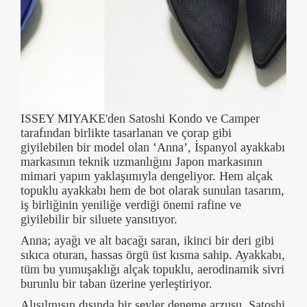
ISSEY MIYAKE'den Satoshi Kondo ve Camper
tarafından birlikte tasarlanan ve çorap gibi
giyilebilen bir model olan ‘Anna’, İspanyol ayakkabı
markasının teknik uzmanlığını Japon markasının
mimari yapım yaklaşımıyla dengeliyor. Hem alçak
topuklu ayakkabı hem de bot olarak sunulan tasarım,
iş birliğinin yeniliğe verdiği önemi rafine ve
giyilebilir bir siluete yansıtıyor.
Anna; ayağı ve alt bacağı saran, ikinci bir deri gibi
sıkıca oturan, hassas örgü üst kısma sahip. Ayakkabı,
tüm bu yumuşaklığı alçak topuklu, aerodinamik sivri
burunlu bir taban üzerine yerleştiriyor.
Alışılmışın dışında bir şeyler deneme arzusu, Satoshi