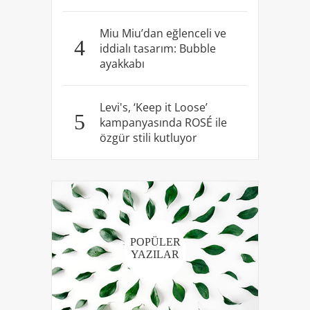
Miu Miu’dan eğlenceli ve
4
iddialı tasarım: Bubble
ayakkabı
Levi's, ‘Keep it Loose’
5
kampanyasında ROSÉ ile
özgür stili kutluyor
POPÜLER
YAZILAR