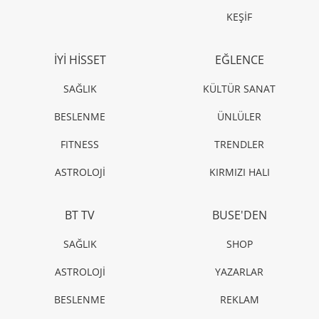
KEŞİF
İYİ HİSSET
EĞLENCE
SAĞLIK
KÜLTÜR SANAT
BESLENME
ÜNLÜLER
FITNESS
TRENDLER
ASTROLOJİ
KIRMIZI HALI
BT TV
BUSE'DEN
SAĞLIK
SHOP
ASTROLOJİ
YAZARLAR
BESLENME
REKLAM