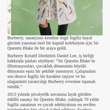
Burberry, sanatçının kendine özgü İngiliz hayal
gücünü yansıtan özel bir kapsül koleksiyon için Sir
Quentin Blake ile bir araya geldi.
Burberry Kreatif Direktörü Daniel Lee, iş birliği
hakkında şunları söylüyor: “Sir Quentin Blake’in
illüstrasyonları, çocukluk döneminin büyülü
dünyasını eşsiz bir şekilde yansıtıyor. Çalışmaları
son derece İngiliz bir karakter taşıyor ve bu
olağanüstü yaratıcılığı Burberry evrenine taşımak
istedik.”
2013 yılında şövalyelik unvanına layık görülen
ödüllü sanatçı Sir Quentin Blake, yaklaşık 70 yıldır
İngiliz sanatının ve çocuk edebiyatının en sevilen
isimlerinden biri olarak kabul ediliyor. Eserleri;