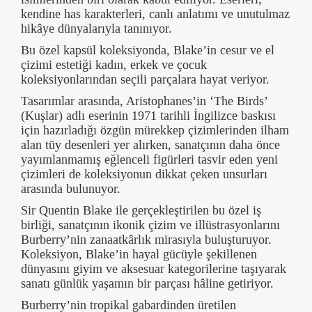
kendine has karakterleri, canlı anlatımı ve unutulmaz
hikâye dünyalarıyla tanınıyor.
Bu özel kapsül koleksiyonda, Blake’in cesur ve el
çizimi estetiği kadın, erkek ve çocuk
koleksiyonlarından seçili parçalara hayat veriyor.
Tasarımlar arasında, Aristophanes’in ‘The Birds’
(Kuşlar) adlı eserinin 1971 tarihli İngilizce baskısı
için hazırladığı özgün mürekkep çizimlerinden ilham
alan tüy desenleri yer alırken, sanatçının daha önce
yayımlanmamış eğlenceli figürleri tasvir eden yeni
çizimleri de koleksiyonun dikkat çeken unsurları
arasında bulunuyor.
Sir Quentin Blake ile gerçekleştirilen bu özel iş
birliği, sanatçının ikonik çizim ve illüstrasyonlarını
Burberry’nin zanaatkârlık mirasıyla buluşturuyor.
Koleksiyon, Blake’in hayal gücüyle şekillenen
dünyasını giyim ve aksesuar kategorilerine taşıyarak
sanatı günlük yaşamın bir parçası hâline getiriyor.
Burberry’nin tropikal gabardinden üretilen