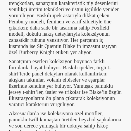
trençkotları, sanatçının karakteristik tüy desenlerini
yenilikçi üretim teknikleri ve üstün işçilikle yeniden
yorumluyor. Baskılı ipek astarıyla dikkat çeken
Pembury modeli, feminen ve zarif siluetiyle öne
çıkarken; daha sade bir tasarıma sahip Foxfield
modeli, dokulu nakış detaylarıyla koleksiyonun
zanaatkâr ruhunu yansıtıyor. Her parçanın iç
kısmında ise Sir Quentin Blake’in imzasını taşıyan
özel Burberry Knight etiketi yer alıyor.
Sanatçının eserleri koleksiyon boyunca farklı
formlarda hayat buluyor. Baskılı ipekler, örgü t-
shirt’lerde panel detayları olarak kullanılırken;
akışkan takımlar, volanlı elbiseler ve eşarplar
üzerinde kendine yer buluyor. Yumuşak pamuklu
jersey t-shirt’ler, üstler ve trikolar ise Blake’in özgün
illüstrasyonlarını ön plana çıkararak koleksiyonun
yaratıcı karakterini vurguluyor.
Aksesuarlarda ise koleksiyona özel motifler,
pamuklu twill kumaştan üretilen beyzbol şapkalarına
ve son derece yumuşak bir dokuya sahip İskoç