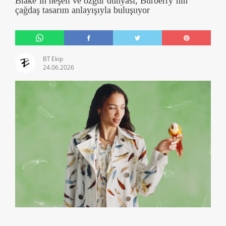
Blake’in neşeli ve özgür dünyası, Burberry’nin
çağdaş tasarım anlayışıyla buluşuyor
BT Ekip
24.06.2026