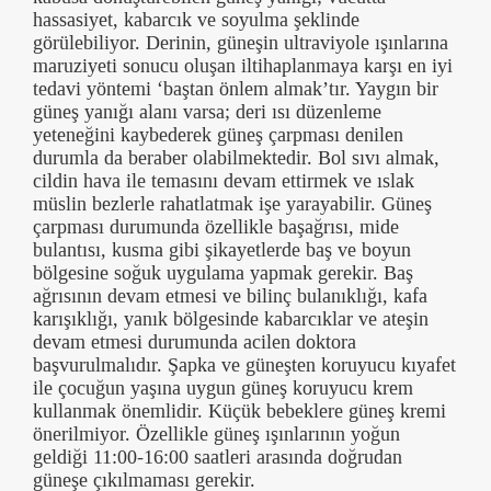
hassasiyet, kabarcık ve soyulma şeklinde
görülebiliyor. Derinin, güneşin ultraviyole ışınlarına
maruziyeti sonucu oluşan iltihaplanmaya karşı en iyi
tedavi yöntemi ‘baştan önlem almak’tır. Yaygın bir
güneş yanığı alanı varsa; deri ısı düzenleme
yeteneğini kaybederek güneş çarpması denilen
durumla da beraber olabilmektedir. Bol sıvı almak,
cildin hava ile temasını devam ettirmek ve ıslak
müslin bezlerle rahatlatmak işe yarayabilir. Güneş
çarpması durumunda özellikle başağrısı, mide
bulantısı, kusma gibi şikayetlerde baş ve boyun
bölgesine soğuk uygulama yapmak gerekir. Baş
ağrısının devam etmesi ve bilinç bulanıklığı, kafa
karışıklığı, yanık bölgesinde kabarcıklar ve ateşin
devam etmesi durumunda acilen doktora
başvurulmalıdır. Şapka ve güneşten koruyucu kıyafet
ile çocuğun yaşına uygun güneş koruyucu krem
kullanmak önemlidir. Küçük bebeklere güneş kremi
önerilmiyor. Özellikle güneş ışınlarının yoğun
geldiği 11:00-16:00 saatleri arasında doğrudan
güneşe çıkılmaması gerekir.