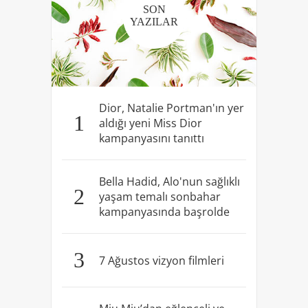
SON
YAZILAR
Dior, Natalie Portman'ın yer
1
aldığı yeni Miss Dior
kampanyasını tanıttı
Bella Hadid, Alo'nun sağlıklı
2
yaşam temalı sonbahar
kampanyasında başrolde
3
7 Ağustos vizyon filmleri