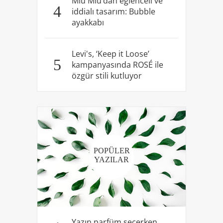
Miu Miu’dan eğlenceli ve
4
iddialı tasarım: Bubble
ayakkabı
Levi's, ‘Keep it Loose’
5
kampanyasında ROSÉ ile
özgür stili kutluyor
POPÜLER
YAZILAR
Yazın parfüm seçerken