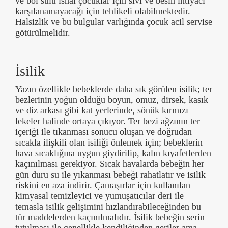
ve bol sulu ishal çocuklar için sıvı ve besin ihtiyacı
karşılanamayacağı için tehlikeli olabilmektedir.
Halsizlik ve bu bulgular varlığında çocuk acil servise
götürülmelidir.
İsilik
Yazın özellikle bebeklerde daha sık görülen isilik; ter
bezlerinin yoğun olduğu boyun, omuz, dirsek, kasık
ve diz arkası gibi kat yerlerinde, sönük kırmızı
lekeler halinde ortaya çıkıyor. Ter bezi ağzının ter
içeriği ile tıkanması sonucu oluşan ve doğrudan
sıcakla ilişkili olan isiliği önlemek için; bebeklerin
hava sıcaklığına uygun giydirilip, kalın kıyafetlerden
kaçınılması gerekiyor. Sıcak havalarda bebeğin her
gün duru su ile yıkanması bebeği rahatlatır ve isilik
riskini en aza indirir. Çamaşırlar için kullanılan
kimyasal temizleyici ve yumuşatıcılar deri ile
temasla isilik gelişimini hızlandırabileceğinden bu
tür maddelerden kaçınılmalıdır. İsilik bebeğin serin
tutulması ile genellikle kendiliğinden geriler ama