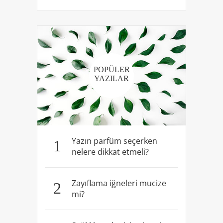
POPÜLER
YAZILAR
Yazın parfüm seçerken
1
nelere dikkat etmeli?
Zayıflama iğneleri mucize
2
mi?