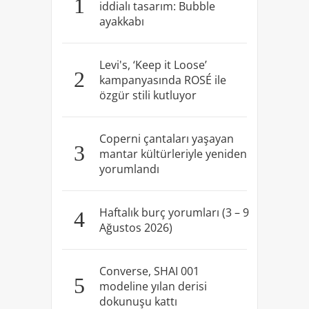
1
iddialı tasarım: Bubble
ayakkabı
Levi's, ‘Keep it Loose’
2
kampanyasında ROSÉ ile
özgür stili kutluyor
Coperni çantaları yaşayan
3
mantar kültürleriyle yeniden
yorumlandı
Haftalık burç yorumları (3 – 9
4
Ağustos 2026)
Converse, SHAI 001
5
modeline yılan derisi
dokunuşu kattı