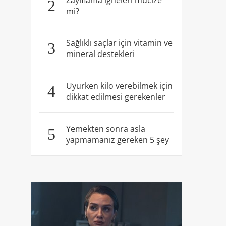
Zayıflama iğneleri mucize
2
mi?
Sağlıklı saçlar için vitamin ve
3
mineral destekleri
Uyurken kilo verebilmek için
4
dikkat edilmesi gerekenler
Yemekten sonra asla
5
yapmamanız gereken 5 şey