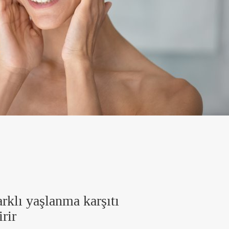
arklı yaşlanma karşıtı
rir