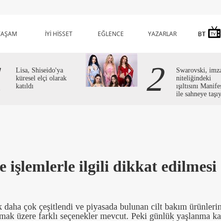
YAŞAM
İYİ HİSSET
EĞLENCE
YAZARLAR
1
2
Lisa, Shiseido'ya
Swarovski, imz
küresel elçi olarak
niteliğindeki
katıldı
ışıltısını Manife
ile sahneye taşı
 işlemlerle ilgili dikkat edilmesi
ek daha çok çeşitlendi ve piyasada bulunan cilt bakım ürünleri
olmak üzere farklı seçenekler mevcut. Peki günlük yaşlanma kar