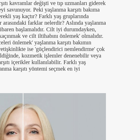
şıtı kavramlar değişti ve tıp uzmanları giderek
yi savunuyor. Peki yaşlanma karşıtı bakıma
ekli yaş kaçtır? Farklı yaş gruplarında
r arasındaki farklar nelerdir? Aslında yaşlanma
ibaren başlamalıdır. Cilt iyi durumdayken,
kaçınmak ve cilt iltihabını önlemek' olmalıdır.
celeri önlemek' yaşlanma karşıtı bakımın
yetişkinlikte ise 'güçlendirici nemlendirme' çok
ildiğinde, kozmetik işlemler denenebilir veya
şıtı içerikler kullanılabilir. Farklı yaş
anma karşıtı yöntemi seçmek en iyi