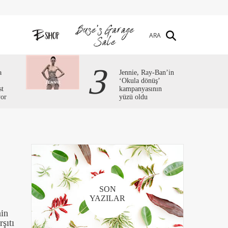
ARA
3
a
Jennie, Ray-Ban’in
‘Okula dönüş’
st
kampanyasının
yor
yüzü oldu
SON
YAZILAR
nin
şıtı