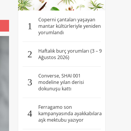
Coperni çantaları yaşayan
1
mantar kültürleriyle yeniden
yorumlandı
Haftalık burç yorumları (3 – 9
2
Ağustos 2026)
Converse, SHAI 001
3
modeline yılan derisi
dokunuşu kattı
Ferragamo son
4
kampanyasında ayakkabılara
aşk mektubu yazıyor