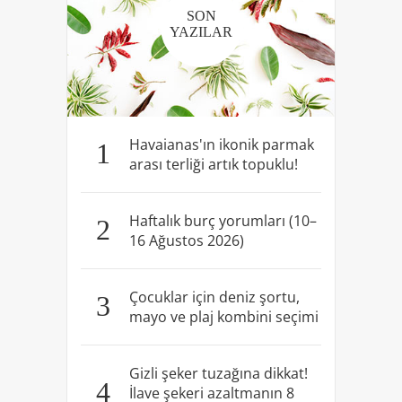
SON
YAZILAR
Havaianas'ın ikonik parmak
1
arası terliği artık topuklu!
Haftalık burç yorumları (10–
2
16 Ağustos 2026)
Çocuklar için deniz şortu,
3
mayo ve plaj kombini seçimi
Gizli şeker tuzağına dikkat!
4
İlave şekeri azaltmanın 8