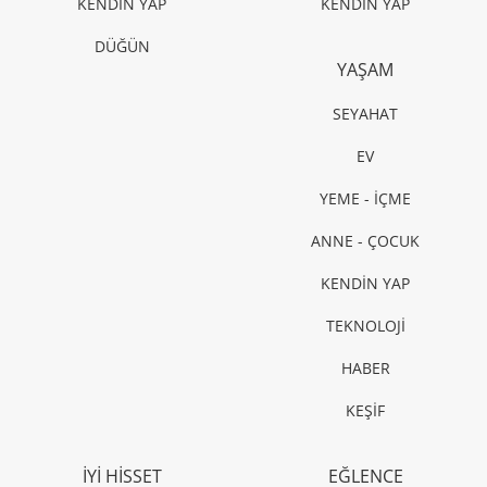
KENDİN YAP
KENDİN YAP
DÜĞÜN
YAŞAM
SEYAHAT
EV
YEME - İÇME
ANNE - ÇOCUK
KENDİN YAP
TEKNOLOJİ
HABER
KEŞİF
İYİ HİSSET
EĞLENCE