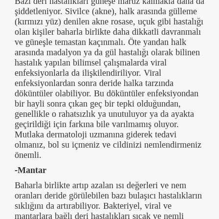
Bazı deri hastalıkları güneşe maruz kalmakla daha da
şiddetleniyor. Sivilce (akne), halk arasında gülleme
(kırmızı yüz) denilen akne rosase, uçuk gibi hastalığı
olan kişiler baharla birlikte daha dikkatli davranmalı
ve güneşle temastan kaçınmalı. Öte yandan halk
arasında madalyon ya da gül hastalığı olarak bilinen
hastalık yapılan bilimsel çalışmalarda viral
enfeksiyonlarla da ilişkilendiriliyor. Viral
enfeksiyonlardan sonra deride halka tarzında
döküntüler olabiliyor. Bu döküntüler enfeksiyondan
bir hayli sonra çıkan geç bir tepki olduğundan,
genellikle o rahatsızlık ya unutuluyor ya da ayakta
geçirildiği için farkına bile varılmamış oluyor.
Mutlaka dermatoloji uzmanına giderek tedavi
olmanız, bol su içmeniz ve cildinizi nemlendirmeniz
önemli.
-Mantar
Baharla birlikte artıp azalan ısı değerleri ve nem
oranları deride görülebilen bazı bulaşıcı hastalıkların
sıklığını da artırabiliyor. Bakteriyel, viral ve
mantarlara bağlı deri hastalıkları sıcak ve nemli