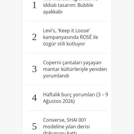
1
iddialı tasarım: Bubble
ayakkabı
Levi's, ‘Keep it Loose’
2
kampanyasında ROSÉ ile
özgür stili kutluyor
Coperni çantaları yaşayan
3
mantar kültürleriyle yeniden
yorumlandı
Haftalık burç yorumları (3 – 9
4
Ağustos 2026)
Converse, SHAI 001
5
modeline yılan derisi
dokunuşu kattı