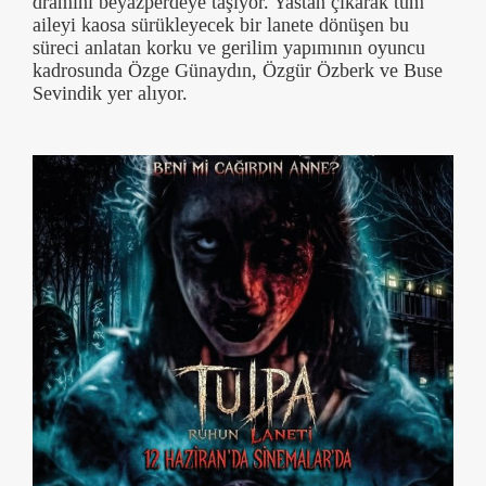
dramını beyazperdeye taşıyor. Yastan çıkarak tüm
aileyi kaosa sürükleyecek bir lanete dönüşen bu
süreci anlatan korku ve gerilim yapımının oyuncu
kadrosunda Özge Günaydın, Özgür Özberk ve Buse
Sevindik yer alıyor.