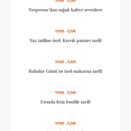
YEME - İÇME
Yer fıstığı soslu tavuk tarifi