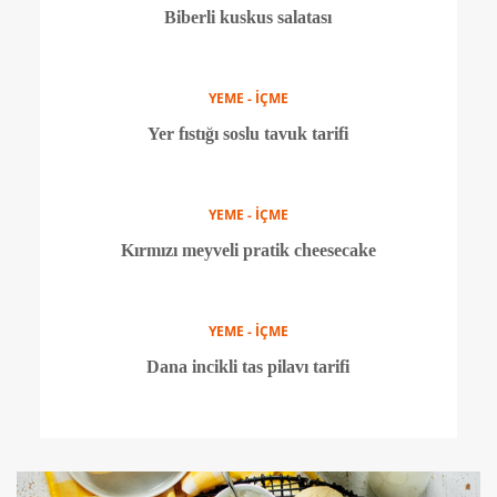
YEME - İÇME
Guacamole sos ile somon ızgara
YEME - İÇME