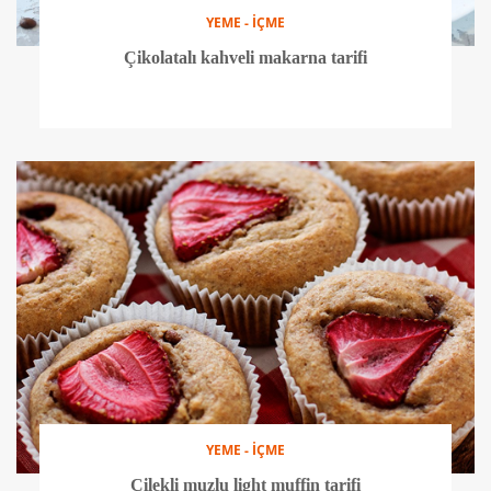
YEME - İÇME
Çikolatalı kahveli makarna tarifi
YEME - İÇME
Çilekli muzlu light muffin tarifi