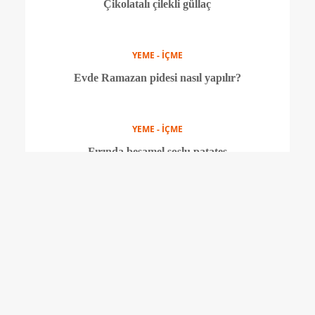
YEME - İÇME
Kırmızı meyveli pratik cheesecake