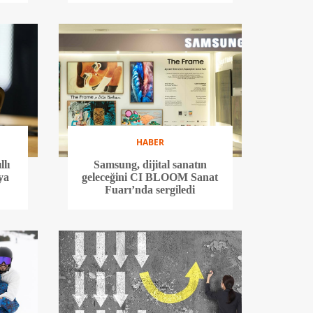
HABER
llı
Samsung, dijital sanatın
ya
geleceğini CI BLOOM Sanat
Fuarı’nda sergiledi