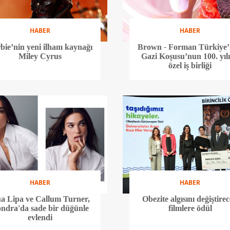
HABER
HABER
bie’nin yeni ilham kaynağı
Brown - Forman Türkiye
Miley Cyrus
Gazi Koşusu’nun 100. yıl
özel iş birliği
HABER
HABER
a Lipa ve Callum Turner,
Obezite algısını değiştire
ndra'da sade bir düğünle
filmlere ödül
evlendi