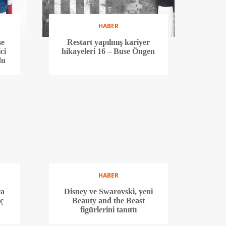
HABER
se
Restart yapılmış kariyer
ci
hikayeleri 16 – Buse Öngen
du
HABER
ra
Disney ve Swarovski, yeni
aç
Beauty and the Beast
figürlerini tanıttı