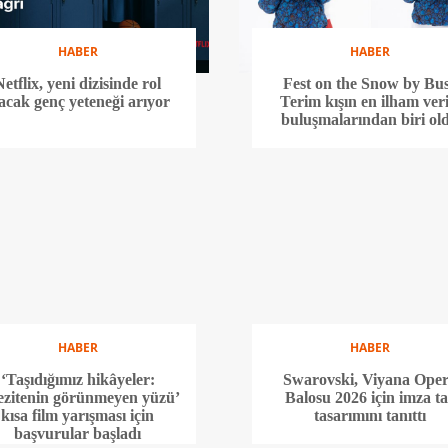
HABER
HABER
Netflix, yeni dizisinde rol
Fest on the Snow by Bu
acak genç yeteneği arıyor
Terim kışın en ilham veri
buluşmalarından biri ol
HABER
HABER
‘Taşıdığımız hikâyeler:
Swarovski, Viyana Ope
zitenin görünmeyen yüzü’
Balosu 2026 için imza t
kısa film yarışması için
tasarımını tanıttı
başvurular başladı