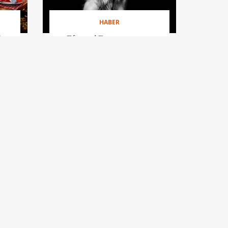
HABER
’un
Efsanevi Fransız oyuncu
ı
Brigitte Bardot 91 yaşında
hayatını kaybetti
HABER
en
Miu Miu, UNO’yu couture
liği
seviyesine taşıyor