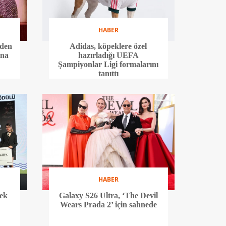
HABER
’den
Adidas, köpeklere özel
ına
hazırladığı UEFA
Şampiyonlar Ligi formalarını
tanıttı
HABER
cek
Galaxy S26 Ultra, ‘The Devil
Wears Prada 2’ için sahnede