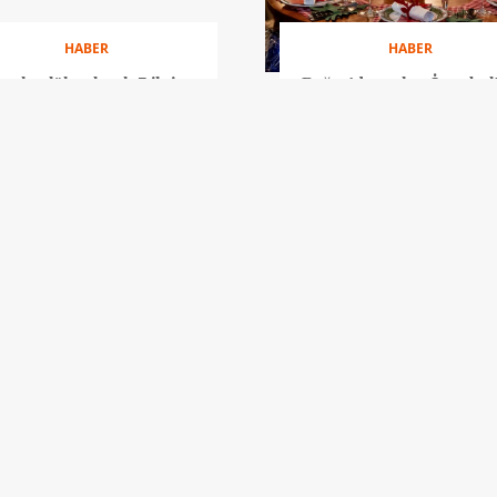
HABER
HABER
ecekte lüks olacak 7 ihtiyaç
Boğaz’dan şehre İstanbul
en özel yılbaşı mekânlar
HABER
HABER
Mercedes-Benz, lüksü
Make-A-Wish Türkiye’d
karadan denize taşıyor
çocuklar için alışveriş etkin