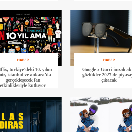
HABER
HABER
flix, türkiye’deki 10. yılını
Google x Gucci imzalı akı
mir, istanbul ve ankara’da
gözlükler 2027'de piyasa
gerçekleşecek fan
çıkacak
etkinlikleriyle kutluyor