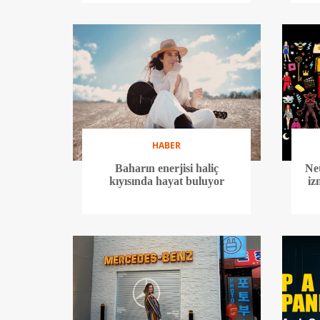
HABER
Baharın enerjisi haliç
Net
kıyısında hayat buluyor
iz