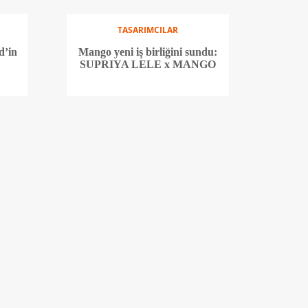
TASARIMCILAR
d’in
Mango yeni iş birliğini sundu:
SUPRIYA LELE x MANGO
TASARIMCILAR
Dior'un yeni kreatif
bir
direktörü Jonathan Anderson
oldu