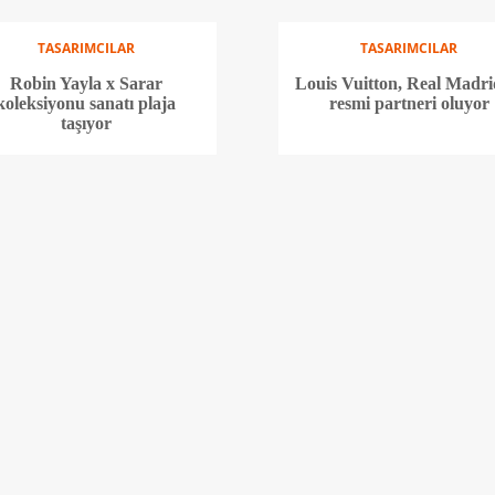
TASARIMCILAR
TASARIMCILAR
Robin Yayla x Sarar
Louis Vuitton, Real Madri
koleksiyonu sanatı plaja
resmi partneri oluyor
taşıyor
TASARIMCILAR
TASARIMCILAR
ottega Veneta’nın ikonik
Loewe, ikonik Puzzle
ri dokuması Intrecciato 50
çantasının 10. yılını özel 
yaşında
koleksiyonla kutluyor