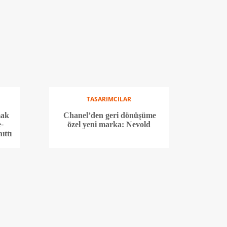
TASARIMCILAR
mak
Chanel’den geri dönüşüme
e-
özel yeni marka: Nevold
ıttı