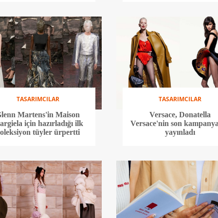
TASARIMCILAR
TASARIMCILAR
lenn Martens'in Maison
Versace, Donatella
rgiela için hazırladığı ilk
Versace'nin son kampanya
oleksiyon tüyler ürpertti
yayınladı