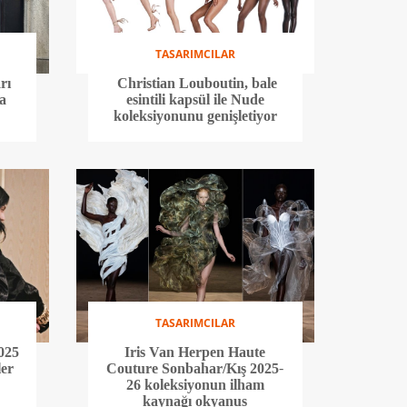
TASARIMCILAR
rı
Christian Louboutin, bale
a
esintili kapsül ile Nude
koleksiyonunu genişletiyor
TASARIMCILAR
025
Iris Van Herpen Haute
er
Couture Sonbahar/Kış 2025-
26 koleksiyonun ilham
kaynağı okyanus