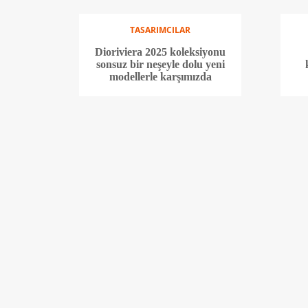
TASARIMCILAR
Dioriviera 2025 koleksiyonu
sonsuz bir neşeyle dolu yeni
modellerle karşımızda
TASARIMCILAR
Bvlgari saat koleksiyonunun
B
50. yılını özel bir koleksiyonla
de
kutluyor