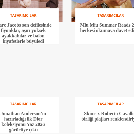
TASARIMCILAR
TASARIMCILAR
rc Jacobs son defilesinde
Miu Miu Summer Reads 2
fiyonklar, aşırı yüksek
herkesi okumaya davet ed
ayakkabılar ve balon
kıyafetlerle büyüledi
TASARIMCILAR
TASARIMCILAR
Jonathan Anderson’ın
Skims x Roberto Cavalli 
hazırladığı ilk Dior
birliği plajları renklendir
koleksiyonu Yaz 2026
görücüye çıktı