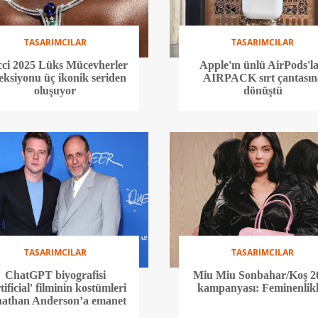
TASARIMCILAR
TASARIMCILAR
ci 2025 Lüks Mücevherler
Apple'ın ünlü AirPods'la
eksiyonu üç ikonik seriden
AIRPACK sırt çantasın
oluşuyor
dönüştü
TASARIMCILAR
TASARIMCILAR
ChatGPT biyografisi
Miu Miu Sonbahar/Koş 2
tificial' filminin kostümleri
kampanyası: Feminenlikl
nathan Anderson’a emanet