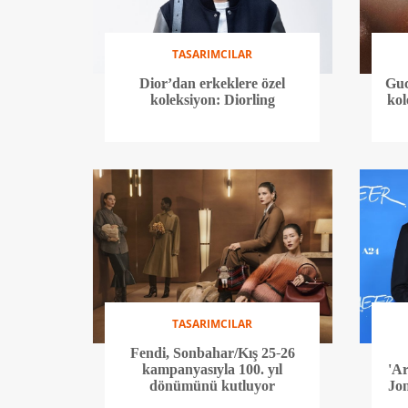
TASARIMCILAR
Dior’dan erkeklere özel
Guc
koleksiyon: Diorling
kol
TASARIMCILAR
Fendi, Sonbahar/Kış 25-26
kampanyasıyla 100. yıl
'Ar
dönümünü kutluyor
Jo