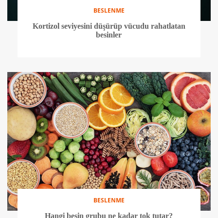
BESLENME
Kortizol seviyesini düşürüp vücudu rahatlatan
besinler
BESLENME
Hangi besin grubu ne kadar tok tutar?