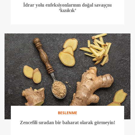
BESLENME
İştah kontrolünde bademin rolü