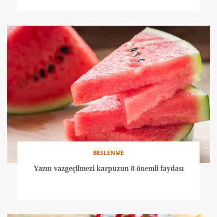
BESLENME
Pancar suyunun yorgunluğa ve egzersiz
performansına etkisi
BESLENME
İdrar yolu enfeksiyonlarının doğal savaşçısı
‘kızılcık’