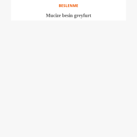
BESLENME
Yazın vazgeçilmezi karpuzun 8 önemli faydası