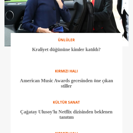
La Casa De Papel'de Berlin sürprizi
ÜNLÜLER
Meghan Markle'ın sıra dışı kolye seçimi