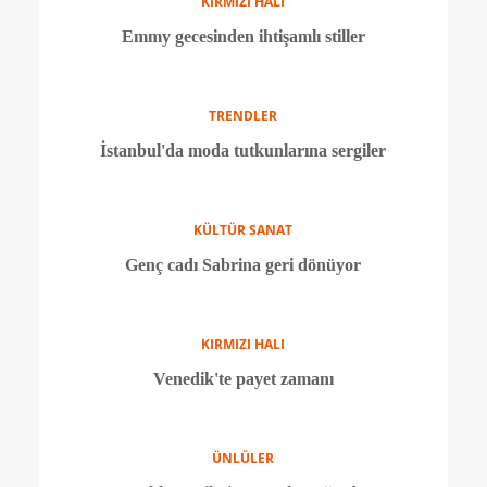
ÜNLÜLER
Sussex çiftinin romantik anları